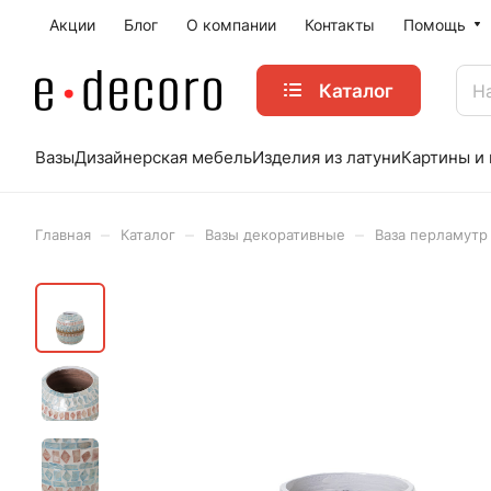
Акции
Блог
О компании
Контакты
Помощь
Каталог
Вазы
Дизайнерская мебель
Изделия из латуни
Картины и
–
–
–
Главная
Каталог
Вазы декоративные
Ваза перламутр