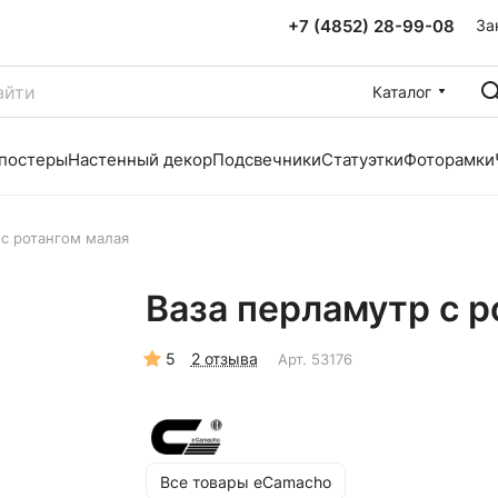
+7 (4852) 28-99-08
За
Каталог
 постеры
Настенный декор
Подсвечники
Статуэтки
Фоторамки
 с ротангом малая
Ваза перламутр с р
5
2 отзыва
Арт.
53176
Все товары eCamacho