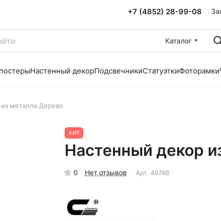
+7 (4852) 28-99-08
За
Каталог
 постеры
Настенный декор
Подсвечники
Статуэтки
Фоторамки
 из металла Дерево
ХИТ
Настенный декор и
0
Нет отзывов
Арт.
49748