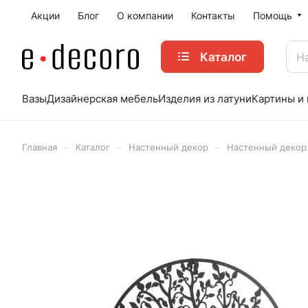
Акции
Блог
О компании
Контакты
Помощь
Каталог
Вазы
Дизайнерская мебель
Изделия из латуни
Картины и
–
–
–
Главная
Каталог
Настенный декор
Настенный декор