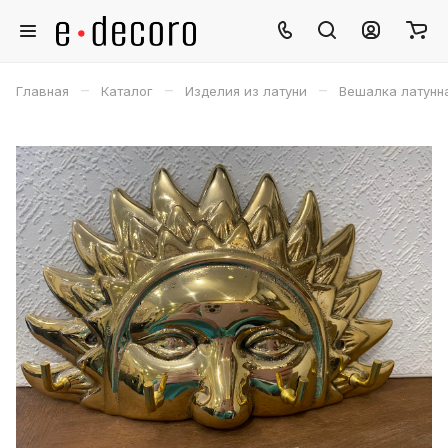
–
–
–
Главная
Каталог
Изделия из латуни
Вешалка латунн